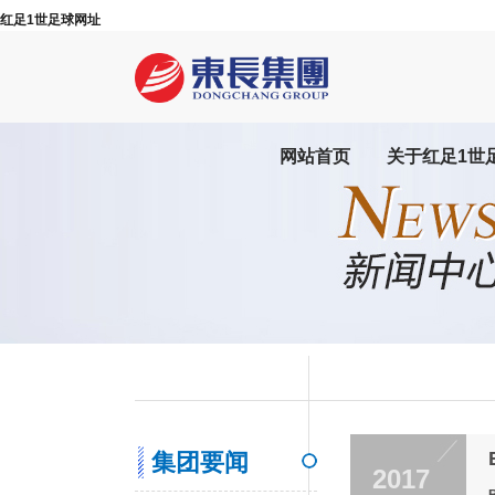
红足1世足球网址
网站首页
关于红足1世
集团要闻
2017