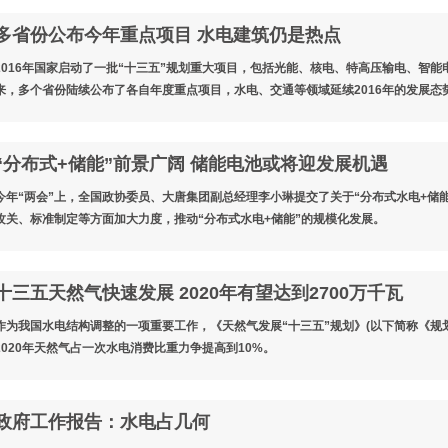
障我市完成全省最重的节能目标任务。
多省份公布今年重点项目 水电建筑仍是热点
2016年国家启动了一批“十三五”规划重大项目，包括光能、核电、特高压输电、智能
来，多个省份陆续公布了各自年度重点项目，水电、交通等领域延续2016年的发展
建筑稳步推进，继续发挥好稳增长、促区域协调发展等重要功能。
“分布式+储能”前景广阔 储能电池或将迎发展机遇
今年“两会”上，全国政协委员、大唐集团副总经理李小琳提交了关于“分布式水电+储
攻关、标准制定等方面加大力度，推动“分布式水电+储能”的规模化发展。
十三五天然气快速发展 2020年有望达到2700万千瓦
作为我国水电结构调整的一项重要工作，《天然气发展“十三五”规划》(以下简称《规
2020年天然气占一次水电消费比重力争提高到10%。
政府工作报告：水电占几何