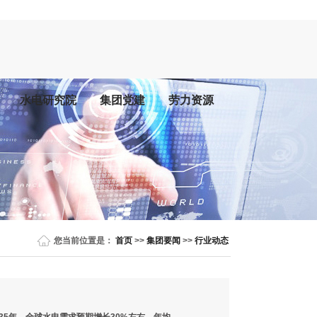
水电研究院
集团党建
劳力资源
您当前位置是：
首页
>>
集团要闻
>>
行业动态