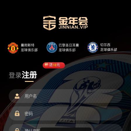
送
18
元
注册
登录