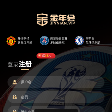
送
18
元
注册
登录