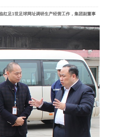
临红足1世足球网址调研生产经营工作，集团副董事