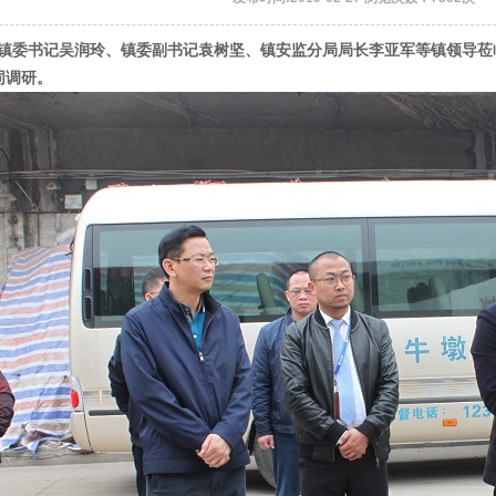
镇委书记吴润玲、镇委副书记袁树坚、镇安监分局局长李亚军等镇领导莅
同调研。