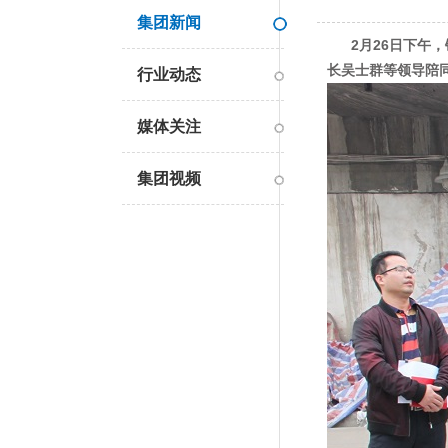
集团新闻
2月26日下午，
长吴士群等领导陪
行业动态
媒体关注
集团视频