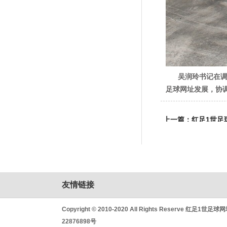
吴润玲书记在调研
足球网址发展，协
上一篇：红足1世足
友情链接
Copyright © 2010-2020 All Rights Reserve 红足1世
22876898号