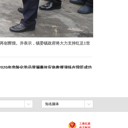
再创辉煌。并表示，镇委镇政府将大力支持红足1世
2020年危险化学品泄漏事故应急救援演练在我司成功
举办
知名媒体